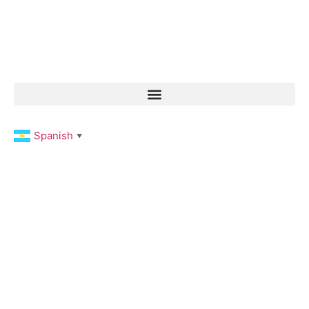
Spanish
▼
RIVERA MAYA Y
COSTA
MUJERES