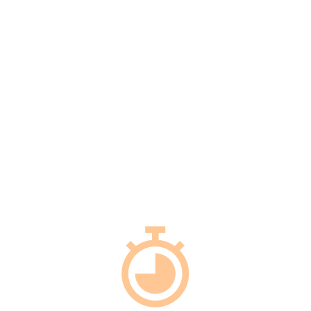
CON
PINGÜINERA